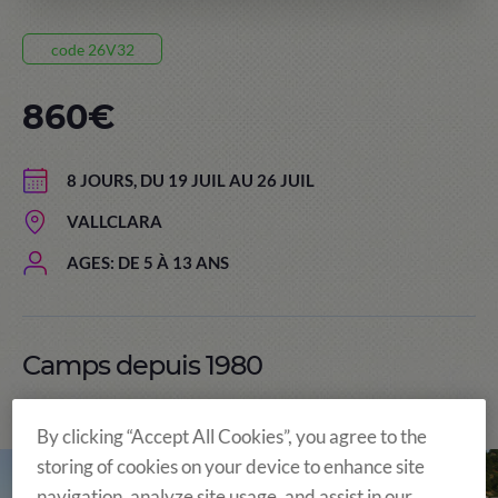
code 26V32
860€
8 JOURS, DU 19 JUIL AU 26 JUIL
VALLCLARA
AGES: DE 5 À 13 ANS
Camps depuis 1980
Le centre en images
By clicking “Accept All Cookies”, you agree to the
storing of cookies on your device to enhance site
navigation, analyze site usage, and assist in our