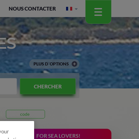
NOUS CONTACTER
ES
PLUS D´OPTIONS
CHERCHER
code
 your
FOR SEA LOVERS!