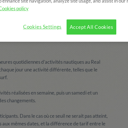
o enhance site navigation, analyze site usage, and assist in our
Cookies policy
Cookies Settings
Accept All Cookies
heures quotidiennes d’activités nautiques au Real
aque jour une activité différente, telles que le
urf.
vités réalisées en semaine, puis un samedi et un
 des changements.
cipants. Dans le cas où ce seuil ne serait pas atteint,
és aux mêmes dates, et la différence de tarif entre le