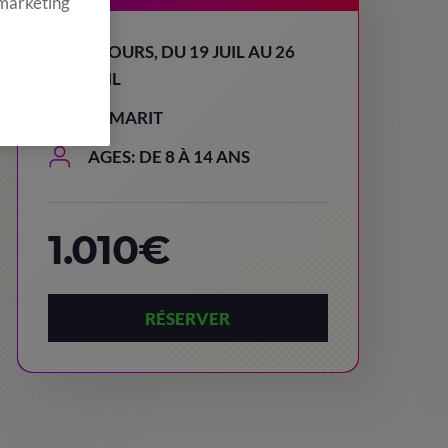
 marketing
8 JOURS, DU 19 JUIL AU 26
JUIL
TAMARIT
AGES: DE 8 À 14 ANS
1.010€
RÉSERVER