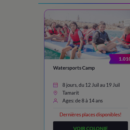
20:00 - 20:30
/ Showers
20:30 – 21:30
/ Dinner time!
21:45 - 22:45
/ Night Party!
23:00
/ Lights out
1.01
Watersports Camp
8 jours, du 12 Juil au 19 Juil
Tamarit
Ages: de 8 à 14 ans
Dernières places disponibles!
VOIR COLONIE