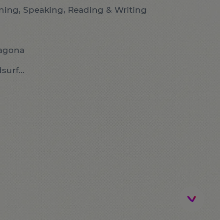
ening, Speaking, Reading & Writing
ragona
dsurf…