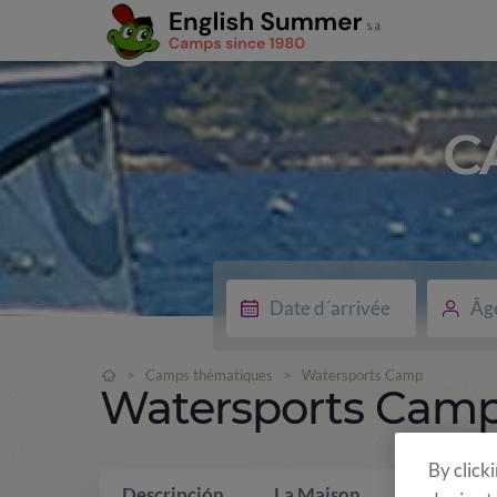
C
Âg
>
Camps thématiques
>
Watersports Camp
Watersports Cam
By click
Descripción
La Maison
Qui inclus