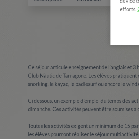
device t
efforts.
Ce séjour articule enseignement de l’anglais et 3 
Club Nàutic de Tarragone. Les élèves pratiquent ch
snorking, le kayac, le padlesurf ou encore le winds
Ci dessous, un exemple d’emploi du temps des acti
dimanche. Ces activités peuvent être soumises à
Toutes les activités exigent un minimum de 15 parti
les élèves pourront réaliser le séjour multiactivit