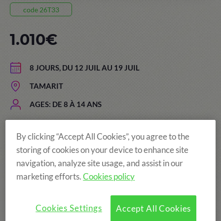
code 26T33
1.010€
8 JOURS, DU 12 JUIL AU 19 JUIL
TAMARIT
AGES: DE 8 À 14 ANS
By clicking “Accept All Cookies”, you agree to the
More fun!
storing of cookies on your device to enhance site
navigation, analyze site usage, and assist in our
marketing efforts.
Cookies policy
Cookies Settings
Accept All Cookies