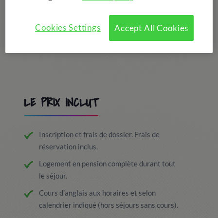
Cookies Settings
Accept All Cookies
LE PRIX INCLUT
Inscription et frais de dossier. Frais de
réservation inclus.
Logement en pension complète durant tout
le séjour.
Cours d’anglais aux horaires et selon
calendrier indiqué (hors séjours sans cours).