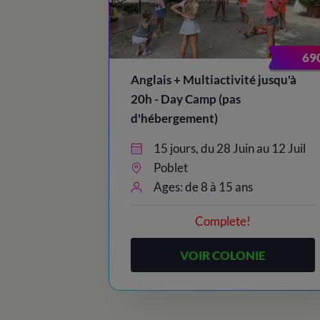
69
Anglais + Multiactivité jusqu'à
20h - Day Camp (pas
d'hébergement)
15 jours, du 28 Juin au 12 Juil
Poblet
Ages: de 8 à 15 ans
Complete!
VOIR COLONIE