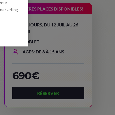
 your
DERNIÈRES PLACES DISPONIBLES!
 marketing
15 JOURS, DU 12 JUIL AU 26
JUIL
POBLET
AGES: DE 8 À 15 ANS
690€
RÉSERVER