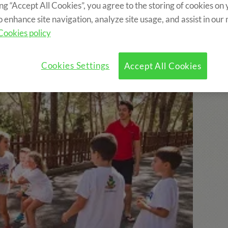
ing “Accept All Cookies”, you agree to the storing of cookies on
o enhance site navigation, analyze site usage, and assist in our
?
Programme
Activités Optionnelles
Cookies policy
Cookies Settings
Accept All Cookies