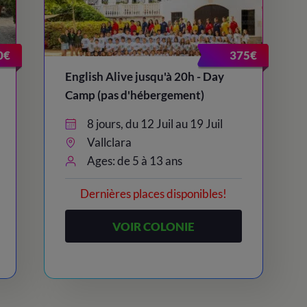
0€
375€
English Alive jusqu'à 20h - Day
Camp (pas d'hébergement)
8 jours, du 12 Juil au 19 Juil
Vallclara
Ages: de 5 à 13 ans
Dernières places disponibles!
VOIR COLONIE