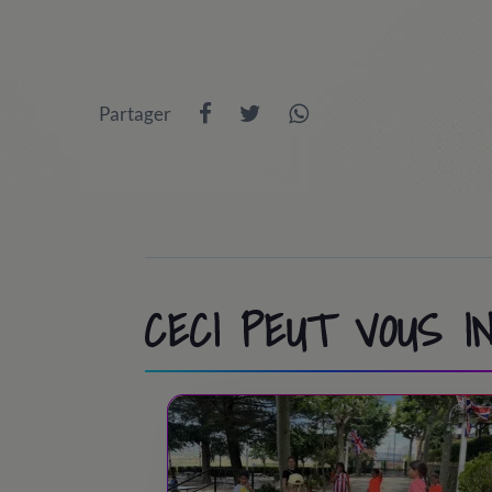
8:30
/ Students arrivals
9:00
/ Transfert à PortAventura World (
Partager
10:00 - 13:30
/ Jour à Port Aventura / Co
13:30 - 14:45
/ Lunch time
15:00 - 18:30
/ Jour à Port Aventura / Co
18:30 - 19:30
/ Snack time
19:30 - 20:30
/ Back to the camp
CECI PEUT VOUS 
20:30
/ Bye-bye!