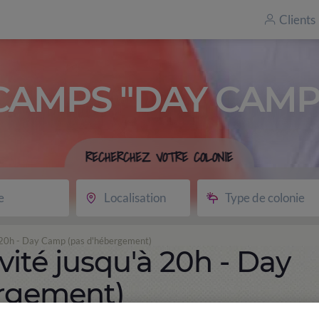
Clients
CAMPS "DAY CAMP
RECHERCHEZ VOTRE COLONIE
e
Localisation
Type de colonie
à 20h - Day Camp (pas d'hébergement)
vité jusqu'à 20h - Day
rgement)