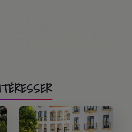
sortie optionnelle)
sta Caribe / FerrariLand.
sta Caribe / FerrariLand.
INTÉRESSER