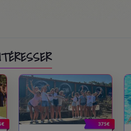
INTÉRESSER
5€
375€