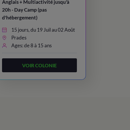
Anglais + Multiactivité jusqu'à
20h - Day Camp (pas
d'hébergement)
15 jours, du 19 Juil au 02 Août
Prades
Ages: de 8 à 15 ans
VOIR COLONIE