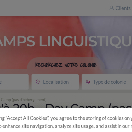
Clients
AMPS LINGUISTIQU
RECHERCHEZ VOTRE COLONIE
e
Localisation
Type de colonie
ay Camp (pas d'hébergement)
u'à 20h - Day Camp (pas
ing “Accept All Cookies”, you agree to the storing of cookies on
o enhance site navigation, analyze site usage, and assist in our