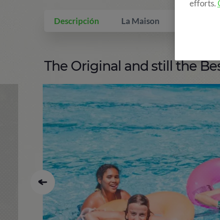
efforts.
Descripción
La Maison
Qui inclus
The Original and still the Bes