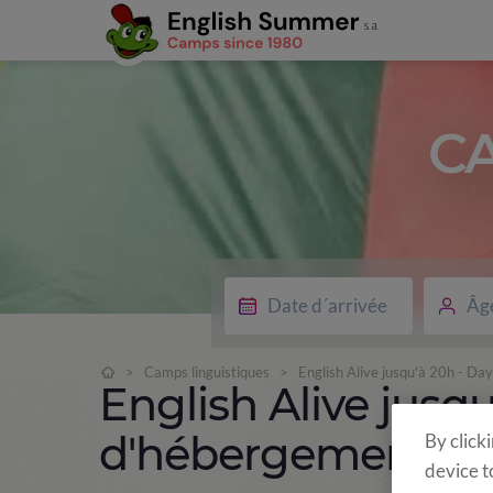
C
Âg
>
Camps linguistiques
>
English Alive jusqu'à 20h - D
English Alive jusq
d'hébergement)
By click
device t