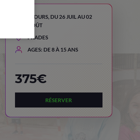
8 JOURS, DU 26 JUIL AU 02
AOÛT
PRADES
AGES: DE 8 À 15 ANS
375€
RÉSERVER