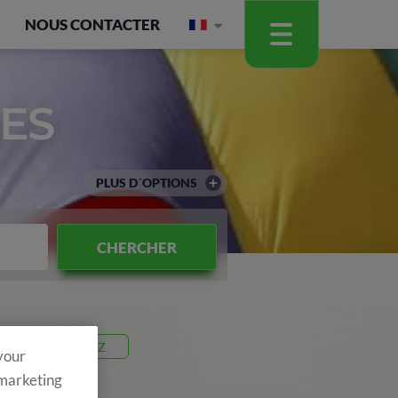
NOUS CONTACTER
ES
PLUS D´OPTIONS
CHERCHER
code 26P3Z
 your
 marketing