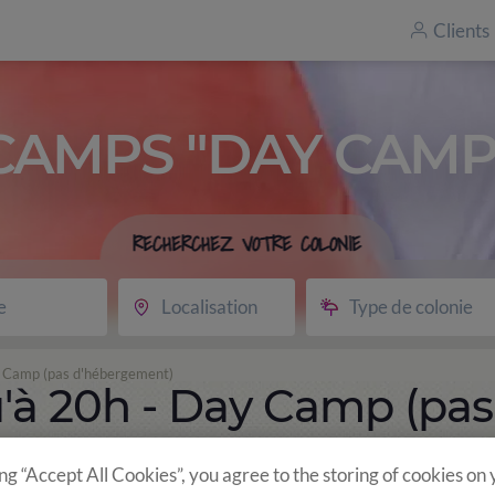
Clients
CAMPS "DAY CAMP
RECHERCHEZ VOTRE COLONIE
e
Localisation
Type de colonie
ay Camp (pas d'hébergement)
u'à 20h - Day Camp (pas
ing “Accept All Cookies”, you agree to the storing of cookies on