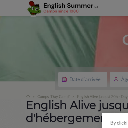
Âg
>
Camps "Day Camp"
>
English Alive jusqu'à 20h - D
English Alive jusq
d'hébergement)
By click