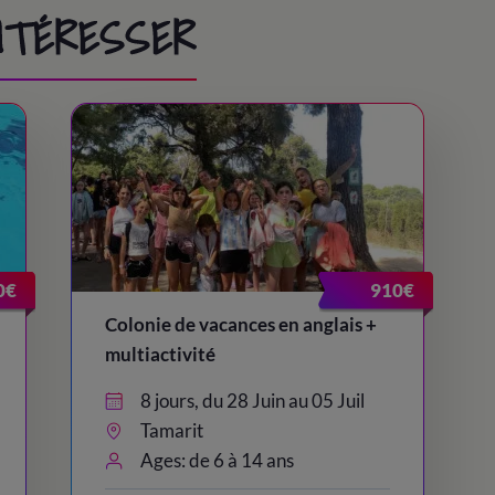
INTÉRESSER
0€
910€
Colonie de vacances en anglais +
multiactivité
8 jours, du 28 Juin au 05 Juil
Tamarit
Ages: de 6 à 14 ans