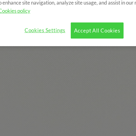
o enhance site navigation, analyze site usage, and assist in our
Cookies policy
?
Programme
Activités Optionnelles
Cookies Settings
Accept All Cookies