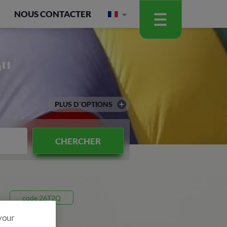
NOUS CONTACTER
"
PLUS D´OPTIONS
CHERCHER
code 26T2Q
 your