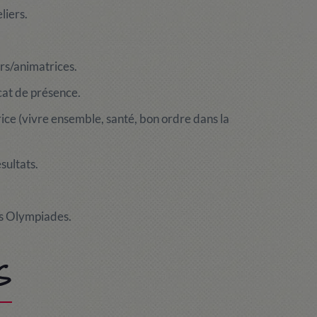
liers.
rs/animatrices.
cat de présence.
ce (vivre ensemble, santé, bon ordre dans la
sultats.
des Olympiades.
S