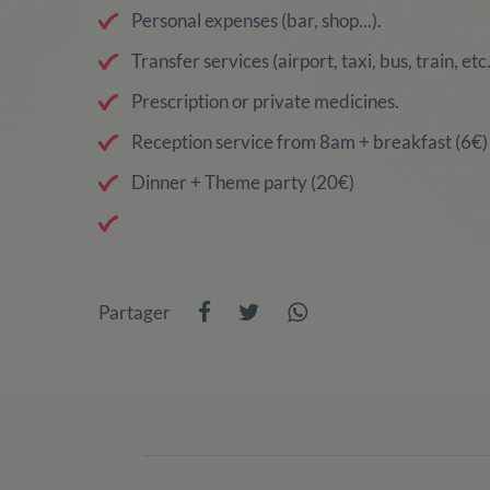
Personal expenses (bar, shop...).
Transfer services (airport, taxi, bus, train, etc.
Prescription or private medicines.
Reception service from 8am + breakfast (6€)
Dinner + Theme party (20€)
Partager