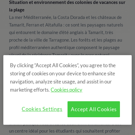
Situation et environnement des colonies de vacances sur
la plage
La mer Méditerranée, la Costa Dorada et les châteaux de
Tamarit, Ferran et Altafulla : ce sont les paysages naturels
qui entourent le domaine d'été anglais à Tamarit, très
proche de la ville de Tarragone. Les forêts et les plages au
profil méditerranéen authentique composent le paysage
visuel de la résidence Tamarit : avec le parc naturel
Tamarit-Punta de la Mora, la réserve naturelle de la rivière
By clicking “Accept All Cookies”, you agree to the
Gaià et les plages de Tamarit et Cala Jovera. Ces trois
storing of cookies on your device to enhance site
espaces naturels font des abords du campement un espace
navigation, analyze site usage, and assist in our
très riche par sa biodiversité et d'un grand intérêt
marketing efforts.
Cookies policy
paysager et culturel.
Cookies Settings
Accept All Cookies
Vous êtes plutôt mer ou montagne ? Ici vous n'aurez pas à
choisir puisque vous avez les deux environnements. C'est
un centre idéal pour les étudiants qui souhaitent profiter