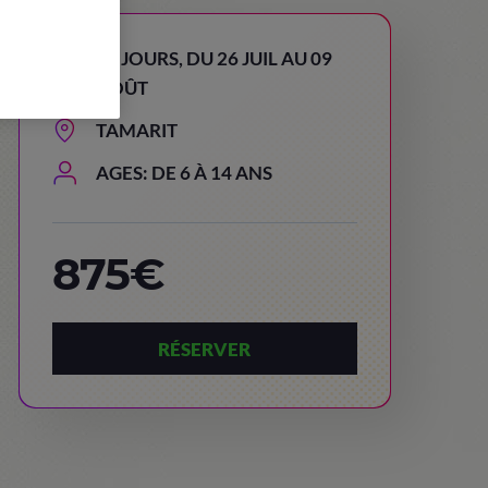
15 JOURS, DU 26 JUIL AU 09
AOÛT
TAMARIT
AGES: DE 6 À 14 ANS
875€
RÉSERVER