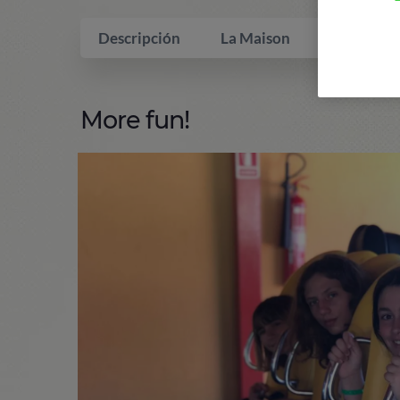
Descripción
La Maison
Qui inclus
More fun!