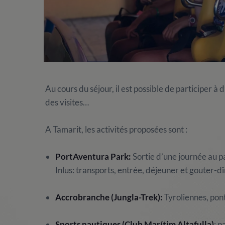
Au cours du séjour, il est possible de participer à 
des visites…
A Tamarit, les activités proposées sont :
PortAventura Park:
Sortie d’une journée au p
Inlus: transports, entrée, déjeuner et gouter-dî
Accrobranche (Jungla-Trek):
Tyroliennes, pont
Sports nautiques (Club Marítim Altafulla)
: p