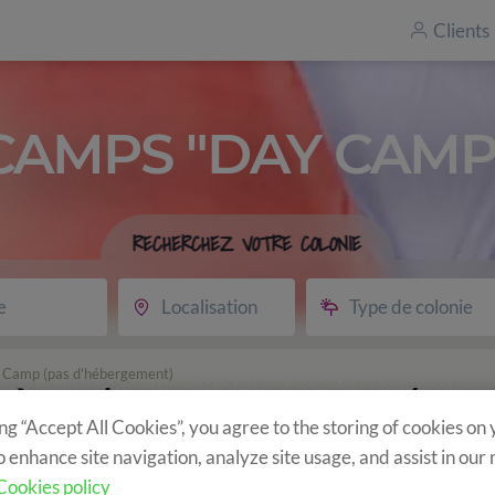
Clients
CAMPS "DAY CAMP
RECHERCHEZ VOTRE COLONIE
e
Localisation
Type de colonie
ay Camp (pas d'hébergement)
u'à 20h - Day Camp (pas
ing “Accept All Cookies”, you agree to the storing of cookies on
o enhance site navigation, analyze site usage, and assist in our
Cookies policy