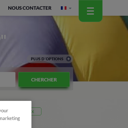
NOUS CONTACTER
"
PLUS D´OPTIONS
CHERCHER
 your
code 26T4X
 marketing