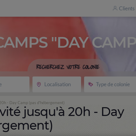
Clients
CAMPS "DAY CAMP
RECHERCHEZ VOTRE COLONIE
e
Localisation
Type de colonie
à 20h - Day Camp (pas d'hébergement)
vité jusqu'à 20h - Day
rgement)