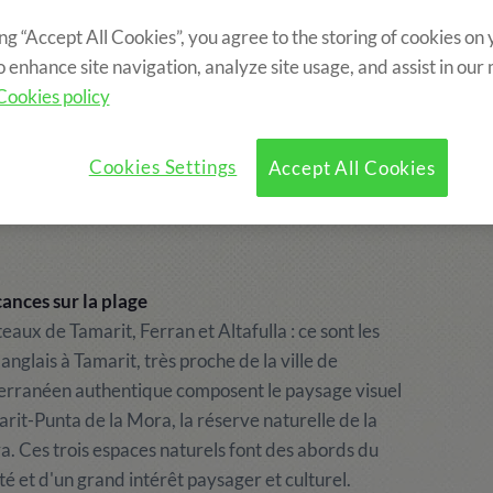
ing “Accept All Cookies”, you agree to the storing of cookies on
?
Programme
Activités Optionnelles
o enhance site navigation, analyze site usage, and assist in our
Cookies policy
Cookies Settings
Accept All Cookies
ances sur la plage
aux de Tamarit, Ferran et Altafulla : ce sont les
nglais à Tamarit, très proche de la ville de
iterranéen authentique composent le paysage visuel
arit-Punta de la Mora, la réserve naturelle de la
ra. Ces trois espaces naturels font des abords du
é et d'un grand intérêt paysager et culturel.