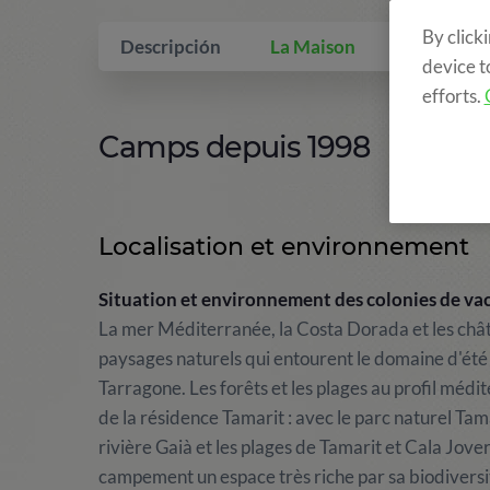
By click
Descripción
La Maison
Qui inclus
device t
efforts.
Camps depuis 1998
Localisation et environnement
Situation et environnement des colonies de vac
La mer Méditerranée, la Costa Dorada et les châte
paysages naturels qui entourent le domaine d'été a
Tarragone. Les forêts et les plages au profil méd
de la résidence Tamarit : avec le parc naturel Tam
rivière Gaià et les plages de Tamarit et Cala Jove
campement un espace très riche par sa biodiversit