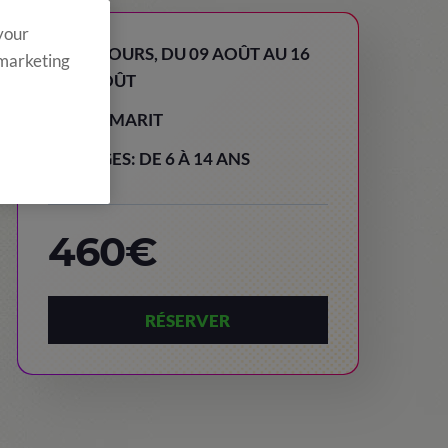
 your
8 JOURS, DU 09 AOÛT AU 16
 marketing
AOÛT
TAMARIT
AGES: DE 6 À 14 ANS
460€
RÉSERVER