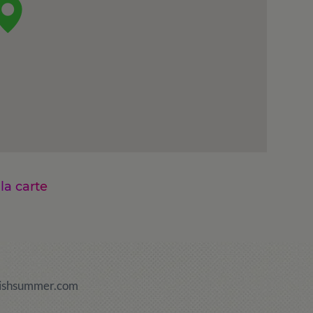
 la carte
ishsummer.com