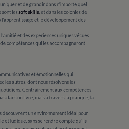
uniquer et de grandir dans n’importe quel
 sont les
soft skills
, et dans les colonies de
s l’apprentissage et le développement des
de l’amitié et des expériences uniques vécues
le de compétences qui les accompagneront
 communicatives et émotionnelles qui
ec les autres, dont nous résolvons les
s quotidiens. Contrairement aux compétences
pas dans un livre, mais à travers la pratique, la
nts découvrent un environnement idéal pour
 et ludique, sans se rendre compte qu’ils
 pour leur avenir scolaire et professionnel.