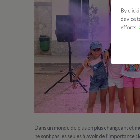
By click
device t
efforts.
Dans un monde de plus en plus changeant et mu
ne sont pas les seules à avoir de l’importance :