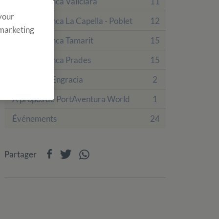
Camps à Finca Vallclara
11
 your
Camps à Finca La Capella - Poblet
12
 marketing
Camps à Finca Tamarit
15
Camps à Finca Prades
15
Hôtel Villa Engracia
2
À propos de PortAventura World
1
Événements
24
Partager