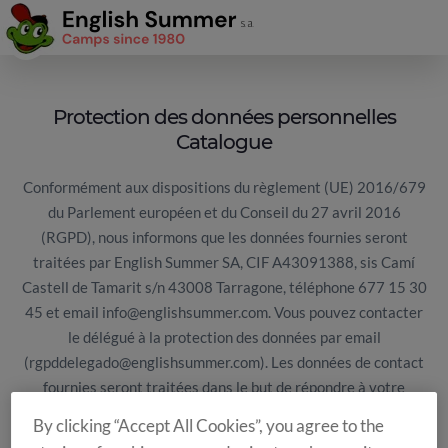
Protection des données personnelles
Catalogue
Conformément aux dispositions du règlement (UE) 2016/679
du Parlement européen et du Conseil du 27 avril 2016
(RGPD), nous informons que les données fournies seront
traitées par English Summer SA, CIF A43091388, sis Camí
Castell de Tamarit s/n 43008 Tarragone, téléphone 677 15 30
45 et email info@englishsummer.com. Vous pouvez contacter
le délégué à la protection des données par email
(rgpddelegado@englishsummer.com). Les données de contact
fournies seront traitées dans le but de répondre à votre
demande de réception de notre catalogue, ainsi que pour
By clicking “Accept All Cookies”, you agree to the
l’envoi postérieur d’informations, via tous types de