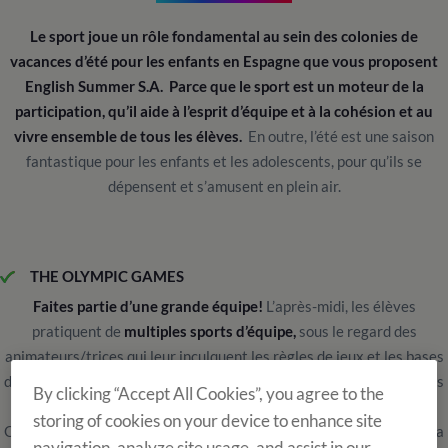
Le sport joue un rôle fondamental au sein des colonies de
vacances d’été pour les enfants en Espagne que vous proposent
English Summer S.A. Parce que le sport est un moteur de la
participation, qu’il aide à l’esprit d’équipe et à la cohésion et au
vivre ensemble de tous les élèves.
En outre, l’été est une saison
fantastique pour les enfants et les adolescents, pour qu’ils se
dépensent et s’amusent en plein air.
THE OLYMPIC GAMES
Faites partie d’une grande équipe!
L’après-midi, les élèves
pratiquent de
multiples sports d’équipe,
sous le regard des
animateurs/trices qui leur inculquent les règles de jeux et les bases
de la pratique. Ces Olympiades sont inaugurées en grandes pompes
By clicking “Accept All Cookies”, you agree to the
comme il se doit… par une cérémonie d’ouverture des Jeux
storing of cookies on your device to enhance site
Olympiques ! Par la suite, chaque jour, se déroulent les matchs de la
navigation, analyze site usage, and assist in our