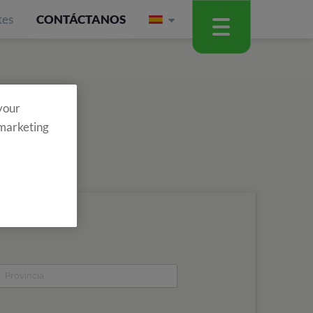
tes
CONTÁCTANOS
 your
 marketing
ario y entérate