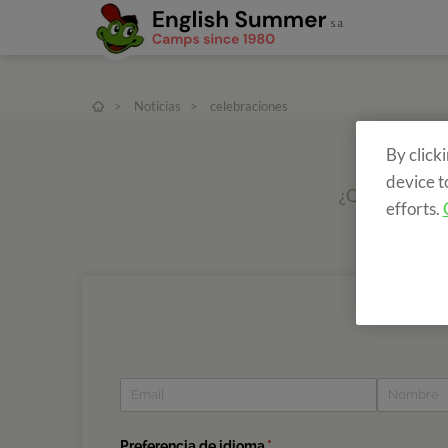
>
Noticias
>
celebraciones
By click
device t
¿Quieres recib
efforts.