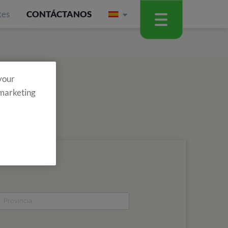
tes
CONTÁCTANOS
 your
 marketing
ario y entérate