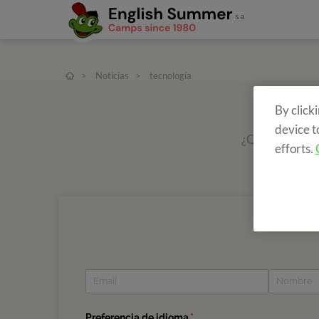
>
Noticias
>
tecnología
By click
device t
¿Quieres recib
efforts.