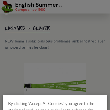
LANYARD - CLAUER
NEW Tenim la solució als teus problemes: amb el nostre clauer
ja no perdràs més les claus!
By clicking “Accept All Cookies”, you agree to the