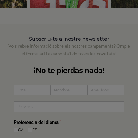
Subscriu-te al nostre newsletter
Vols rebre informació sobre els nostres campaments? Omple
el formulari i assabenta't de totes les novetats!