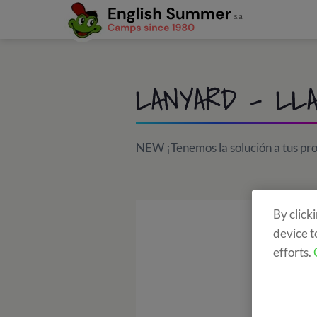
LANYARD - LL
NEW ¡Tenemos la solución a tus prob
By click
device t
efforts.