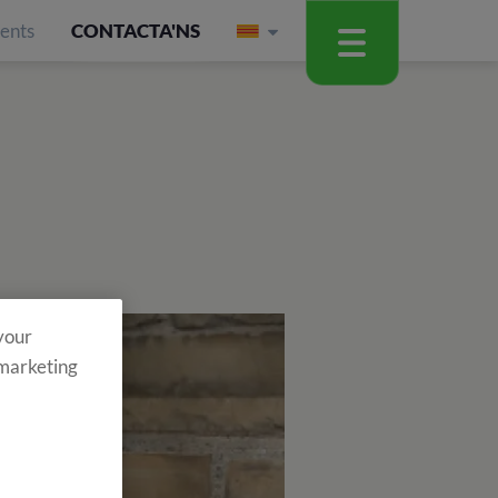
ients
CONTACTA'NS
 your
 marketing