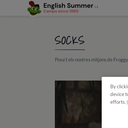
SOCKS
Posa't els nostres mitjons de Frogg
By click
device t
efforts.