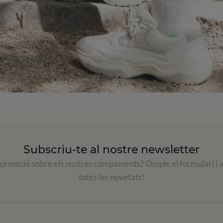
Subscriu-te al nostre newsletter
formació sobre els nostres campaments? Omple el formulari i 
totes les novetats!