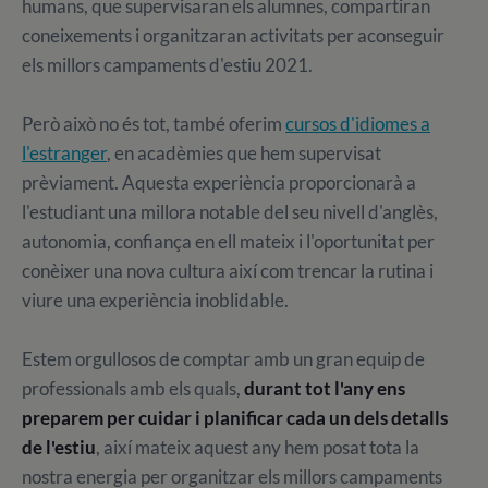
humans, que supervisaran els alumnes, compartiran
coneixements i organitzaran activitats per aconseguir
els millors campaments d'estiu 2021.
Però això no és tot, també oferim
cursos d'idiomes a
l'estranger
, en acadèmies que hem supervisat
prèviament. Aquesta experiència proporcionarà a
l'estudiant una millora notable del seu nivell d'anglès,
autonomia, confiança en ell mateix i l'oportunitat per
conèixer una nova cultura així com trencar la rutina i
viure una experiència inoblidable.
Estem orgullosos de comptar amb un gran equip de
professionals amb els quals,
durant tot l'any ens
preparem per cuidar i planificar cada un dels detalls
de l'estiu
, així mateix aquest any hem posat tota la
nostra energia per organitzar els millors campaments