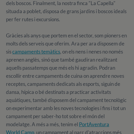
dels boscos. Finalment, la nostra finca "La Capella"
situada a poblet, disposa de grans jardins i boscos ideals
per fer rutes i excursions.
Gràcies als anys que portem en el sector, som pioners en
molts dels serveis que oferim. Ara per ara disposem de
sis
campaments temàtics
, on els nens i nenes no només
aprenen anglès, sinó que també gaudiran realitzant
aquells passatemps que més els hi agradin. Podran
escollir entre campaments de cuina on aprendre noves
receptes, campaments dedicats als esports, siguin de
dansa, hípica o bé destinats a practicar activitats
aquàtiques, també disposem del campament tecnològic
on experimentar amb les noves tecnologies i fins i tot un
campament per saber-ho tot sobre el món del
modelatge. A més a més, tenim el
PortAventura
World Camp
, un campament al parc d'atraccions més