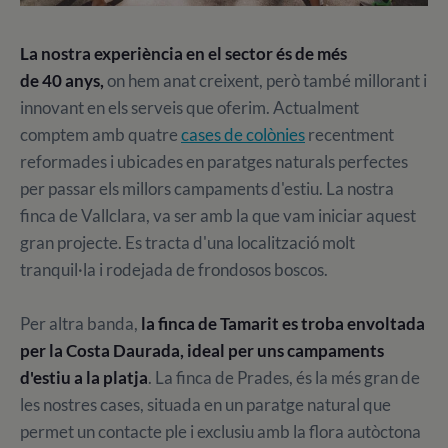
La nostra experiència en el sector és de més
de 40 anys,
on hem anat creixent, però també millorant i
innovant en els serveis que oferim. Actualment
comptem amb quatre
cases de colònies
recentment
reformades i ubicades en paratges naturals perfectes
per passar els millors campaments d'estiu. La nostra
finca de Vallclara, va ser amb la que vam iniciar aquest
gran projecte. Es tracta d'una localització molt
tranquil·la i rodejada de frondosos boscos.
Per altra banda,
la finca de Tamarit es troba envoltada
per la Costa Daurada, ideal per uns campaments
d'estiu a la platja
. La finca de Prades, és la més gran de
les nostres cases, situada en un paratge natural que
permet un contacte ple i exclusiu amb la flora autòctona