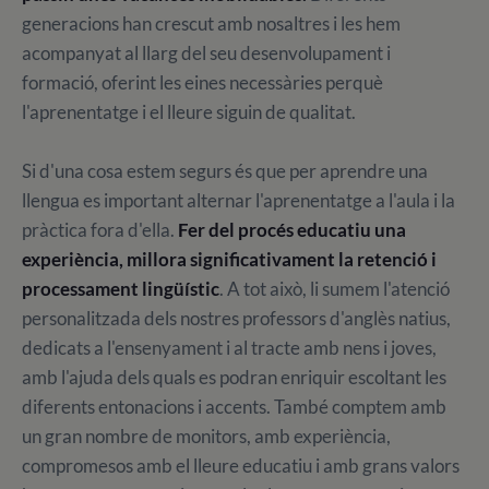
generacions han crescut amb nosaltres i les hem
acompanyat al llarg del seu desenvolupament i
formació, oferint les eines necessàries perquè
l'aprenentatge i el lleure siguin de qualitat.
Si d'una cosa estem segurs és que per aprendre una
llengua es important alternar l'aprenentatge a l'aula i la
pràctica fora d'ella.
Fer del procés educatiu una
experiència, millora significativament la retenció i
processament lingüístic
. A tot això, li sumem l'atenció
personalitzada dels nostres professors d'anglès natius,
dedicats a l'ensenyament i al tracte amb nens i joves,
amb l'ajuda dels quals es podran enriquir escoltant les
diferents entonacions i accents. També comptem amb
un gran nombre de monitors, amb experiència,
compromesos amb el lleure educatiu i amb grans valors