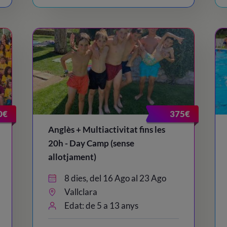
0€
375€
Anglès + Multiactivitat fins les
20h - Day Camp (sense
allotjament)
8 dies, del 16 Ago al 23 Ago
Vallclara
Edat: de 5 a 13 anys