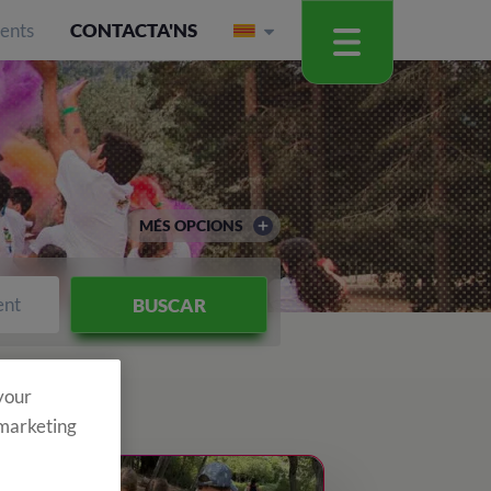
ients
CONTACTA'NS
MÉS OPCIONS
ent
BUSCAR
 your
 marketing