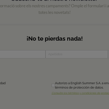
formació sobre els nostres campaments? Omple el formulari i 
totes les novetats!