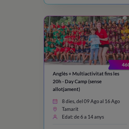
46
Anglès + Multiactivitat fins les
20h - Day Camp (sense
allotjament)
8 dies, del 09 Ago al 16 Ago
Tamarit
Edat: de 6 a 14 anys