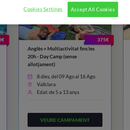
Cookies Settings
Accept All Cookies
0€
375€
Anglès + Multiactivitat fins les
20h - Day Camp (sense
allotjament)
8 dies, del 09 Ago al 16 Ago
Vallclara
Edat: de 5 a 13 anys
VEURE CAMPAMENT