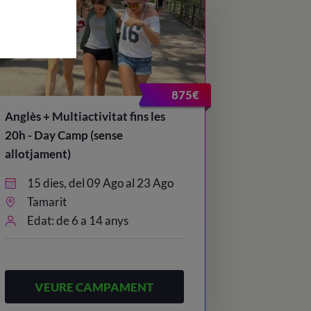
875€
Anglès + Multiactivitat fins les
20h - Day Camp (sense
allotjament)
15 dies, del 09 Ago al 23 Ago
Tamarit
Edat: de 6 a 14 anys
VEURE CAMPAMENT