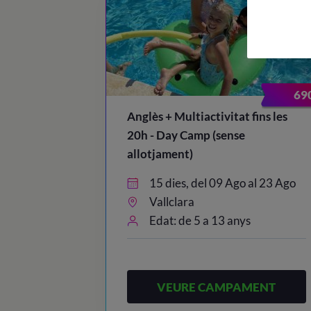
69
Anglès + Multiactivitat fins les
20h - Day Camp (sense
allotjament)
15 dies, del 09 Ago al 23 Ago
Vallclara
Edat: de 5 a 13 anys
VEURE CAMPAMENT