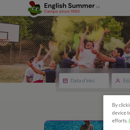
Ed
By click
device t
efforts.