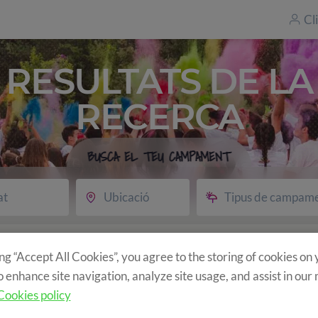
Cl
RESULTATS DE LA
RECERCA
BUSCA EL TEU CAMPAMENT
at
Ubicació
Tipus de campam
>
Resultats
ing “Accept All Cookies”, you agree to the storing of cookies on
Trobem 7 campaments
o enhance site navigation, analyze site usage, and assist in our
Cookies policy