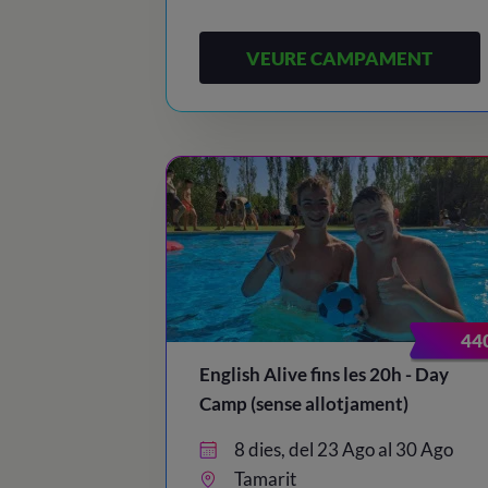
VEURE CAMPAMENT
44
English Alive fins les 20h - Day
Camp (sense allotjament)
8 dies, del 23 Ago al 30 Ago
Tamarit