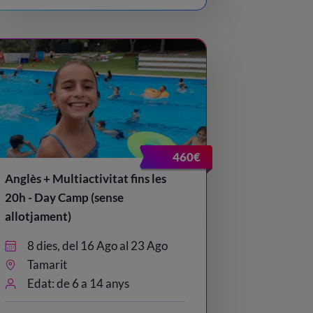
460€
Anglès + Multiactivitat fins les
20h - Day Camp (sense
allotjament)
8 dies, del 16 Ago al 23 Ago
Tamarit
Edat: de 6 a 14 anys