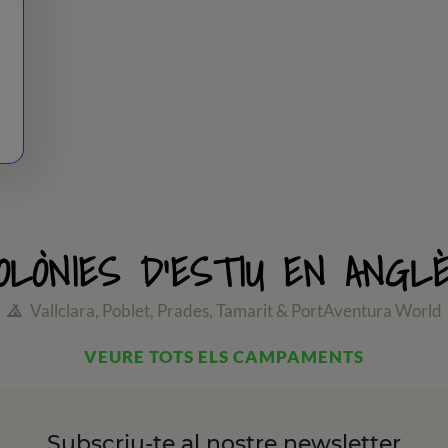
OLÒNIES D'ESTIU EN ANGL
Vallclara, Poblet, Prades, Tamarit & PortAventura World
VEURE TOTS ELS CAMPAMENTS
Subscriu-te al nostre newsletter