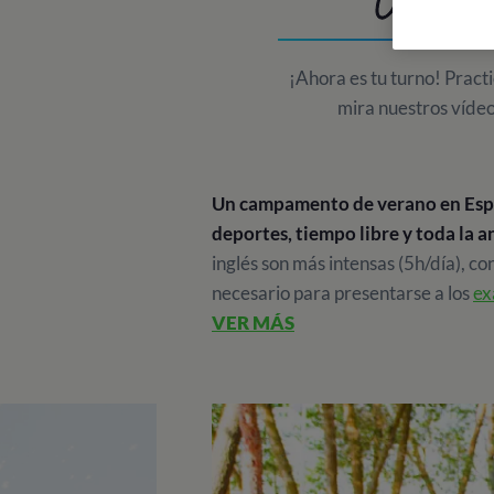
CURSO
¡Ahora es tu turno! Practic
mira nuestros vídeos
Un campamento de verano en España
deportes, tiempo libre y toda la 
inglés son más intensas (5h/día), c
necesario para presentarse a los
ex
VER MÁS
Los contenidos de nuestros camp
Estos campamentos para los más m
Comenzando con el “test de nivel", 
examen de fin de curso. Los alumno
del Inglés.