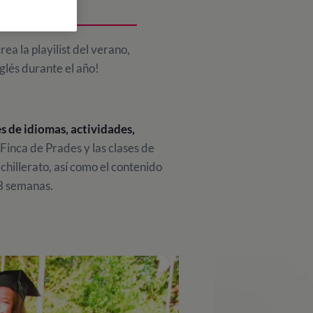
ANJERO
rea la playilist del verano,
nglés durante el año!
s de idiomas, actividades,
Finca de Prades y las clases de
chillerato, así como el contenido
 3 semanas.
a Universidad de Cambridge
.
menes semanales y terminando con el
interesados acerca del aprendizaje