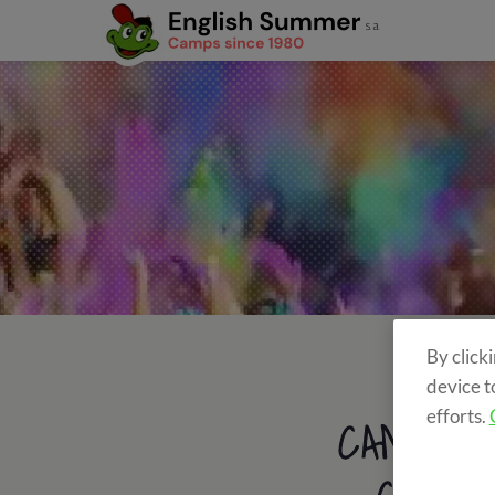
By click
device t
efforts.
CAMPAM