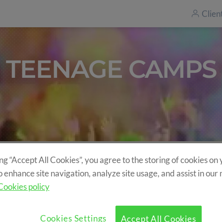
Clien
TEENAGE CAMPS
ing “Accept All Cookies”, you agree to the storing of cookies on
>
Campamentos
>
Campamentos de idiomas
>
Campamento para adoles
o enhance site navigation, analyze site usage, and assist in our
Cookies policy
ENTOS DE VERANO PARA JÓ
Cookies Settings
Accept All Cookies