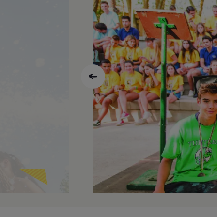
Las clases
En todas las colonias de verano los
nativos. Cada lección de gramática
destrezas: auditiva, oral, escrita 
método impartido en las clases se e
Introducción del tema:
nuev
subasta de frases, que consi
frase está construída corre
Listening:
para reconocer y 
prácticas de escuchar conver
etc. Por ejemplo: reconocer 
Reading:
practicar la compre
preguntas, inventar un final 
Vocabulary:
introducción de