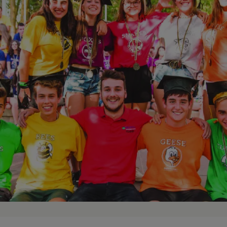
 alumnos teenagers reciben 4/5 horas diarias de lecciones de i
 viene acompañada de su vocabulario y se practica lo aprendido
y lectora. Para seguir el progreso de aprendizaje de los alumno
structura en:
a unidad gramatical, ejercicios prácticos y juegos gramaticale
ste en una gran subasta y se realiza tu apuesta, pero antes de
ctamente.
aprender las diferentes expresiones, acentos, entonaciones y s
saciones con diferentes profesores, utilizando reproductores 
frases de canciones y ordenarlas según la letra de la canción.
nsión a través de lecturas cortas y la realización de ejercicio
diferente, etc.
 vocabulario y expresiones a partir de un área temática. Por e