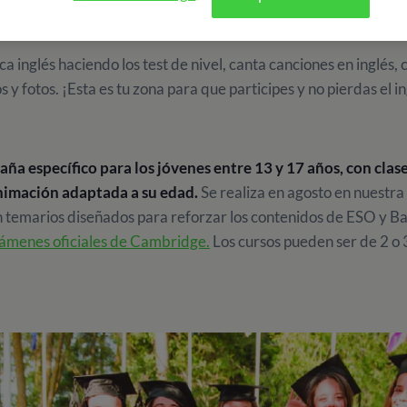
S DE IDIOMAS EN EL EXTR
a inglés haciendo los test de nivel, canta canciones en inglés, c
 y fotos. ¡Esta es tu zona para que participes y no pierdas el i
 específico para los jóvenes entre 13 y 17 años, con clase
animación adaptada a su edad.
Se realiza en agosto en nuestra 
on temarios diseñados para reforzar los contenidos de ESO y Ba
ámenes oficiales de Cambridge.
Los cursos pueden ser de 2 o
amentos para jóvenes
ayores, siguen los temarios de los exámenes oficiales de l
seguido de la sesión diaria de reflexión, pasando por los exá
s pueden ver sus progresos y queremos hacerlos partícipes e 