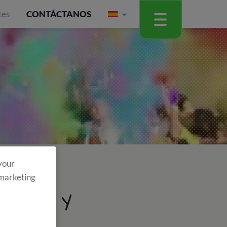
tes
CONTÁCTANOS
 your
centes
 marketing
VENES Y