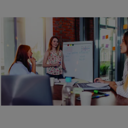
c.
diálogos y conversaciones:
ole plays, etc.
nes, diarios, etc.
vel de inglés.
 8 a 17 años en Prades
durante los
iomas en el extranjero.
Estamos
ta, Estados Unidos, Canadá…
 idiomas en el extranjero te