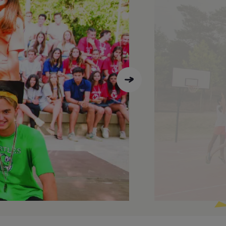
nglés impartidas por profesores
 a través de las diferentes
s se realizan exámenes semanales. El
s. Por ejemplo: el juego de
bes asegurarte de que la
ituaciones reales se realizan
de sonido, vídeos, Internet,
s. Por ejemplo: responder
jemplo: juegos de