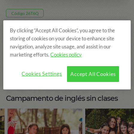
Código 26T6Q
440€
By clicking “Accept All Cookies”, you agree to the
storing of cookies on your device to enhance site
navigation, analyze site usage, and assist in our
8 DÍAS, DEL 23 AGO AL 30 AGO
marketing efforts.
Cookies policy
TAMARIT
EDAD: DE 6 A 14 AÑOS
Cookies Settings
Accept All Cookies
Campamento de inglés sin clases