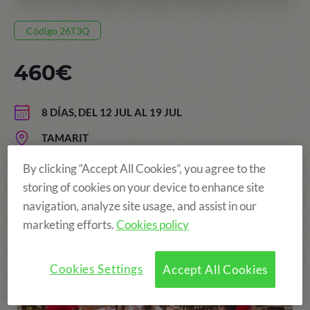
Código 26T3Q
460€
8 DÍAS, DEL 12 JUL AL 19 JUL
TAMARIT
EDAD: DE 6 A 14 AÑOS
By clicking “Accept All Cookies”, you agree to the
storing of cookies on your device to enhance site
navigation, analyze site usage, and assist in our
marketing efforts.
Cookies policy
Cookies Settings
Accept All Cookies