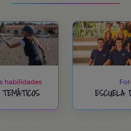
 habilidades
For
 TEMÁTICOS
ESCUELA 