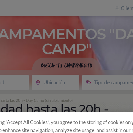
Clien
AMPAMENTOS "D
CAMP"
BUSCA TU CAMPAMENTO
ad
Ubicación
Tipo de campame
 hasta las 20h - Day Camp (sin alojamiento)
idad hasta las 20h -
jamiento)
ing “Accept All Cookies”, you agree to the storing of cookies on
o enhance site navigation, analyze site usage, and assist in our