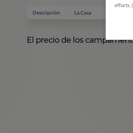
efforts.
Descripción
La Casa
¿Qué incluy
El precio de los campamento