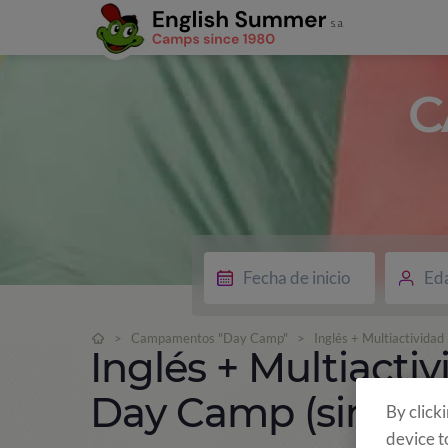
C
Ed
>
Campamentos "Day Camp"
>
Inglés + Multiactividad
Inglés + Multiactiv
Day Camp (sin alo
By click
device t