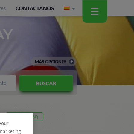
tes
CONTÁCTANOS
AY
MÁS OPCIONES
nto
BUSCAR
Código 26T3Q
 your
 marketing