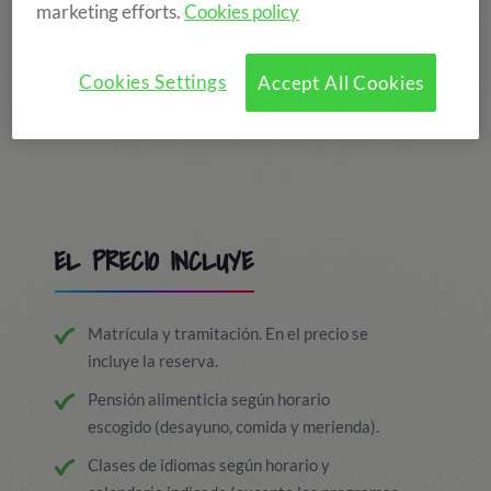
marketing efforts.
Cookies policy
Cookies Settings
Accept All Cookies
EL PRECIO INCLUYE
Matrícula y tramitación. En el precio se
incluye la reserva.
Pensión alimenticia según horario
escogido (desayuno, comida y merienda).
Clases de idiomas según horario y