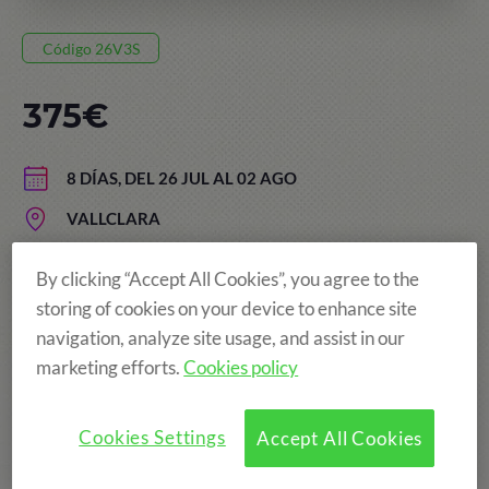
Código 26V3S
375€
8 DÍAS, DEL 26 JUL AL 02 AGO
VALLCLARA
EDAD: DE 5 A 13 AÑOS
By clicking “Accept All Cookies”, you agree to the
storing of cookies on your device to enhance site
navigation, analyze site usage, and assist in our
¡Más diversión!
marketing efforts.
Cookies policy
Cookies Settings
Accept All Cookies