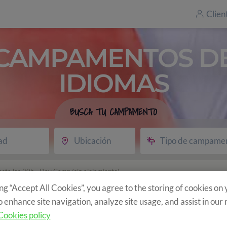
Clien
CAMPAMENTOS D
IDIOMAS
BUSCA TU CAMPAMENTO
ad
Ubicación
Tipo de campame
hasta las 20h - Day Camp (sin alojamiento)
idad hasta las 20h -
ing “Accept All Cookies”, you agree to the storing of cookies on
o enhance site navigation, analyze site usage, and assist in our
jamiento)
Cookies policy