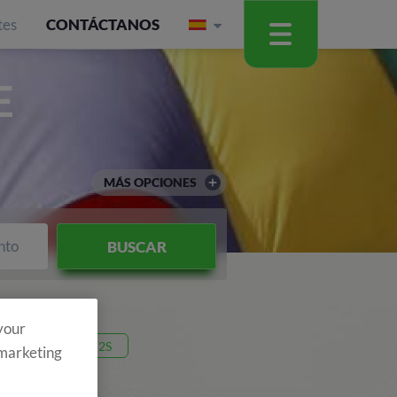
tes
CONTÁCTANOS
E
MÁS OPCIONES
nto
BUSCAR
 your
Código 26V2S
 marketing