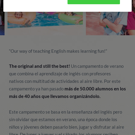
“Our way of teaching English makes learning fun!”
The original and still the best!
Un campamento de verano
que combina el aprendizaje de inglés con profesores
nativos con multitud de actividades al aire libre. Por este
campamento ya han pasado
más de 50.000 alumnos en los
más de 40 años que llevamos organizándolo.
Este campamento se basa en la enseñanza del inglés pero
sin olvidar que estamos en verano, una época donde los
niños y jóvenes deben pasarlo bien, jugar y disfrutar al aire
libre. De lunes a jueves y el sábado, los alumnos reciben