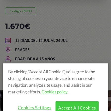
Código 26P30
1.670€
15 DÍAS, DEL 12 JUL AL 26 JUL
PRADES
EDAD: DE 8 A 15 AÑOS
By clicking “Accept All Cookies”, you agree to the
storing of cookies on your device to enhance site
The Original and still the Best!
navigation, analyze site usage, and assist in our
marketing efforts.
Cookies policy
Cookies Settings
Accept All Cookies