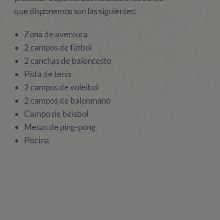
que disponemos son las siguientes:
Zona de aventura
2 campos de fútbol
2 canchas de baloncesto
Pista de tenis
2 campos de voleibol
2 campos de balonmano
Campo de béisbol
Mesas de ping-pong
Piscina