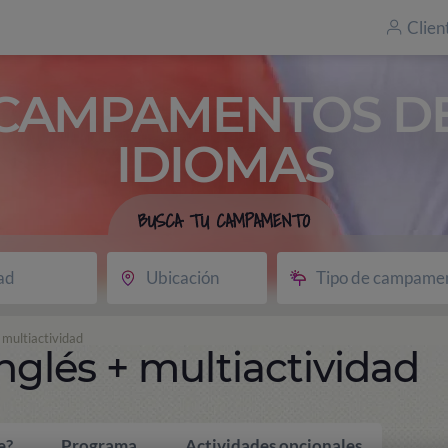
Clien
CAMPAMENTOS D
IDIOMAS
BUSCA TU CAMPAMENTO
ad
Ubicación
Tipo de campame
multiactividad
lés + multiactividad
e?
Programa
Actividades opcionales