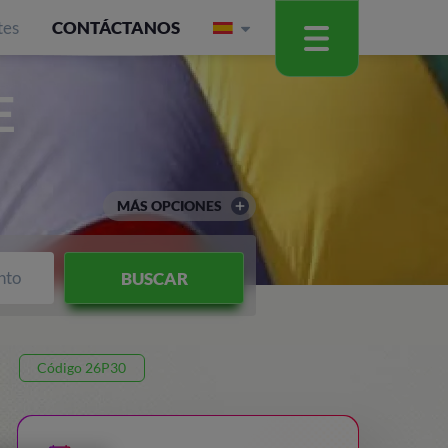
tes
CONTÁCTANOS
E
MÁS OPCIONES
nto
BUSCAR
Código 26P30