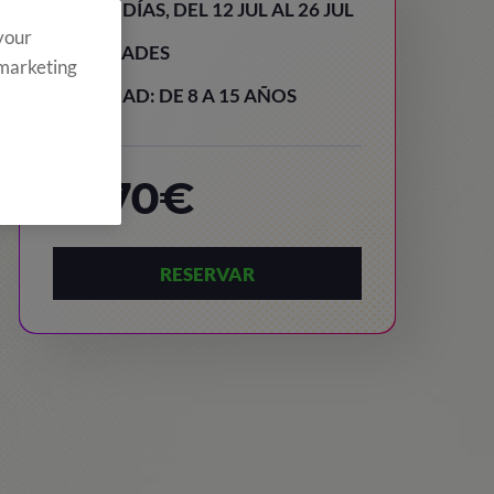
15 DÍAS, DEL 12 JUL AL 26 JUL
 your
PRADES
 marketing
EDAD: DE 8 A 15 AÑOS
1.670€
RESERVAR