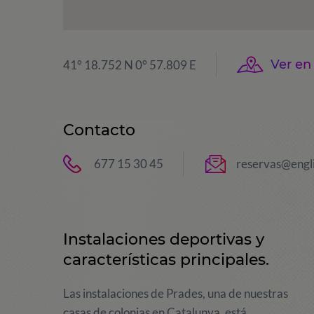
Ver e
41° 18.752 N 0° 57.809 E
Contacto
677 15 30 45
reservas@engl
Instalaciones deportivas y
características principales.
Las instalaciones de Prades, una de nuestras
casas de colonias en Catalunya, está