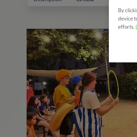
By click
device t
efforts.