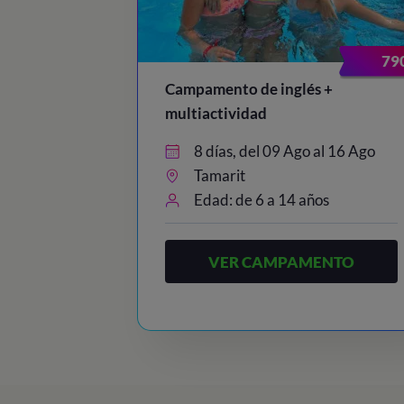
23:00
/ Lights out
79
Campamento de inglés +
multiactividad
8 días, del 09 Ago al 16 Ago
Tamarit
Edad: de 6 a 14 años
VER CAMPAMENTO