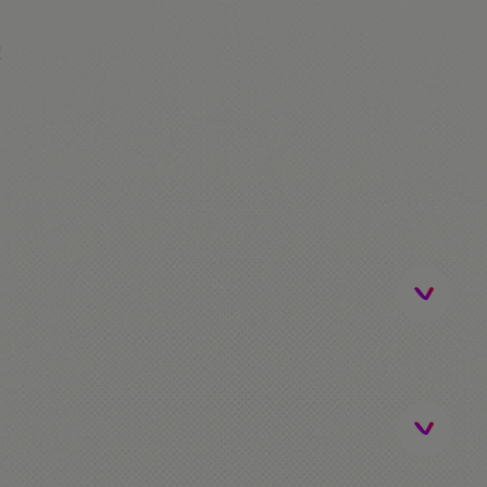
!
excursión opcional)
Park / Costa Caribe / Ferrariland. Los alumnos