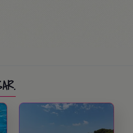
me!
titud de actividades en la casa.
ion Race… or Mass (misa opcional)
 actividades en la casa.
AR.