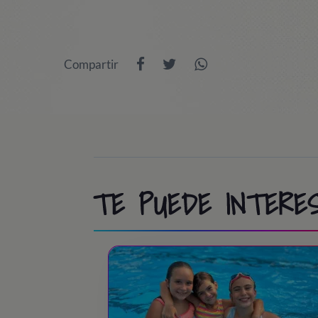
9:00 - 9:45
/ Wake up and Breakfast ti
que no van de excursión realizarán mul
9:45 - 10:00
/ Room inspection
13:30 - 14:45
/ Lunch time
Compartir
10:00 - 11:30
/ Athletics, Pool, Cooperat
15:00 - 18:30
/ Subir a las atracciones o
11:30 - 12:00
/ Swimming pool / Beach
18:30 - 19:30
/ Snack time
13:30 - 15:00
/ Lunch time!
19:30 - 20:30
/ Regreso al campamento
15:00 - 18:30
/ Activities at camp
20:30 - 21:30
/ Dinner time
18:30 - 19:00
/ Tea time
TE PUEDE INTERES
21:45 - 22:45
/ Night party!
19:00 - 20:00
/ Sports & Leisure
23:00
/ Lights out
20:00 - 20:30
/ Showers
20:30 – 21:30
/ Dinner time!
21:45 - 22:45
/ Night Party!