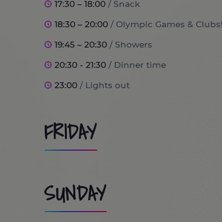
17:30 – 18:00
/ Snack
18:30 – 20:00
/ Olympic Games & Clubs
19:45 – 20:30
/ Showers
20:30 - 21:30
/ Dinner time
23:00
/ Lights out
FRIDAY
8:00
/ Wake up and breakfast time!
SUNDAY
9:00
/ Traslado a PortAventura World (
10:00 - 13:30
/ Subir a las atracciones PortAventura 