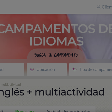
Clien
CAMPAMENTOS D
IDIOMAS
BUSCA TU CAMPAMENTO
ad
Ubicación
Tipo de campame
multiactividad
lés + multiactividad
e?
Programa
Actividades opcionales