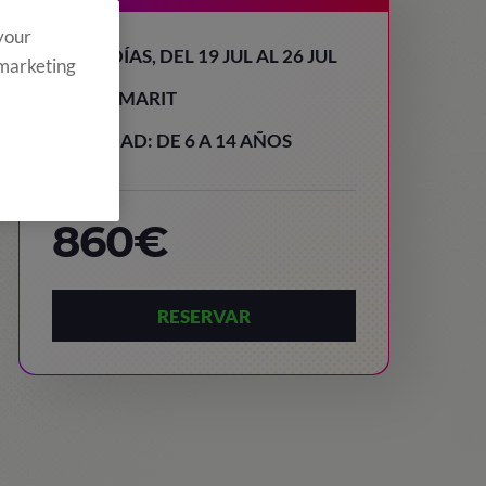
 your
8 DÍAS, DEL 19 JUL AL 26 JUL
 marketing
TAMARIT
EDAD: DE 6 A 14 AÑOS
860€
RESERVAR