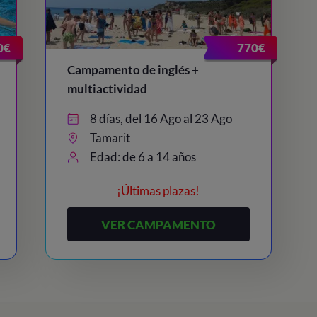
0€
770€
Campamento de inglés +
multiactividad
8 días, del 16 Ago al 23 Ago
Tamarit
Edad: de 6 a 14 años
¡Últimas plazas!
VER CAMPAMENTO