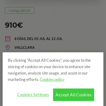
Código 26V22
910€
8 DÍAS, DEL 05 JUL AL 12 JUL
VALLCLARA
EDAD: DE 5 A 13 AÑOS
By clicking “Accept All Cookies”, you agree to the
storing of cookies on your device to enhance site
navigation, analyze site usage, and assist in our
¡Más diversión!
marketing efforts.
Cookies policy
Cookies Settings
Accept All Cookies