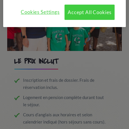
Cookies Settings
Accept All Cookies
LE PRIX INCLUT
Inscription et frais de dossier. Frais de
réservation inclus.
Logement en pension complète durant tout
le séjour.
Cours d’anglais aux horaires et selon
calendrier indiqué (hors séjours sans cours).