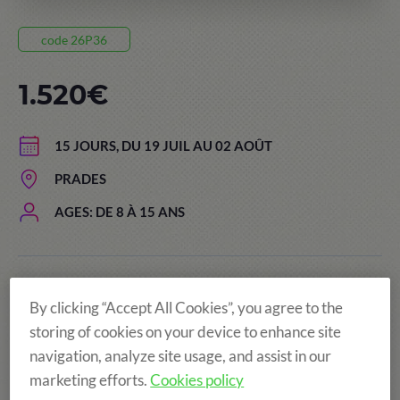
code 26P36
1.520€
15 JOURS, DU 19 JUIL AU 02 AOÛT
PRADES
AGES: DE 8 À 15 ANS
Le prix de séjour comprend:
By clicking “Accept All Cookies”, you agree to the
storing of cookies on your device to enhance site
navigation, analyze site usage, and assist in our
marketing efforts.
Cookies policy