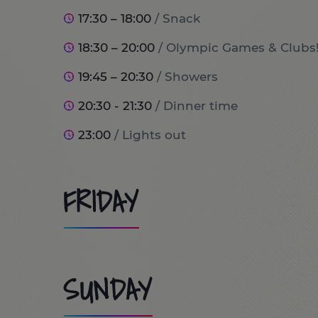
17:30 – 18:00
/ Snack
18:30 – 20:00
/ Olympic Games & Clubs
19:45 – 20:30
/ Showers
20:30 - 21:30
/ Dinner time
23:00
/ Lights out
FRIDAY
8:00
/ Wake up and breakfast time!
SUNDAY
9:00
/ Port Aventura World
10:00 - 13:30