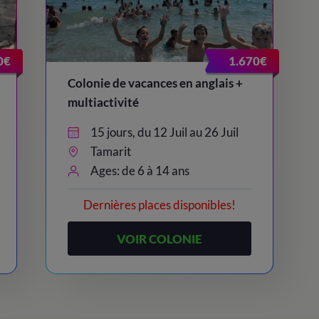
0€
1.670€
Colonie de vacances en anglais +
multiactivité
15 jours, du 12 Juil au 26 Juil
Tamarit
Ages: de 6 à 14 ans
Dernières places disponibles!
VOIR COLONIE