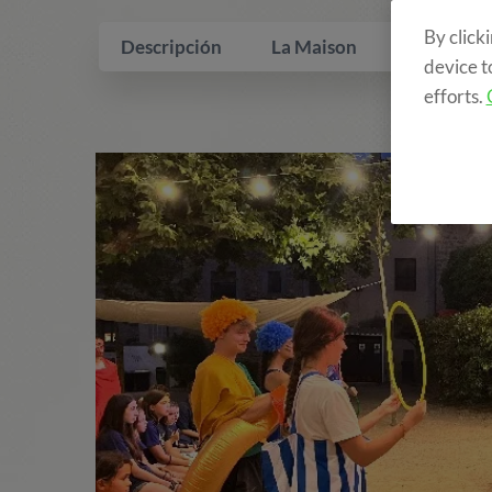
By click
Descripción
La Maison
Qui inclus
device t
efforts.