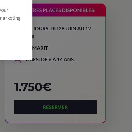
 your
DERNIÈRES PLACES DISPONIBLES!
 marketing
15 JOURS, DU 28 JUIN AU 12
JUIL
TAMARIT
AGES: DE 6 À 14 ANS
1.750€
RÉSERVER