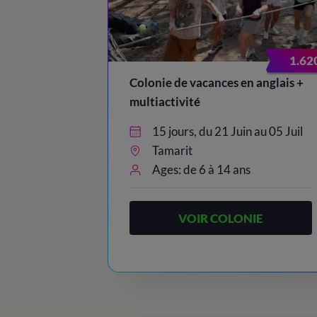
23:00
/ Lights out
1.62
Colonie de vacances en anglais +
multiactivité
15 jours, du 21 Juin au 05 Juil
Tamarit
Ages: de 6 à 14 ans
VOIR COLONIE