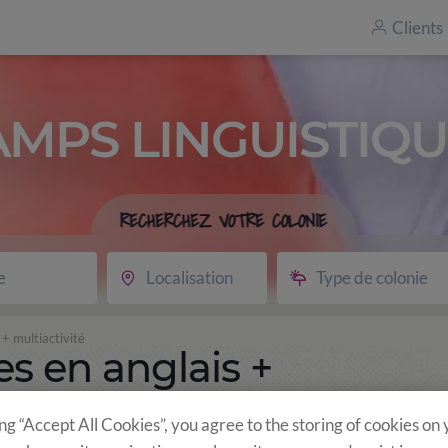
Clients
AMPS LINGUISTIQU
RECHERCHEZ VOTRE COLONIE
e
Localisation
Type de colonie
+ multiactivité
s en anglais +
ing “Accept All Cookies”, you agree to the storing of cookies on