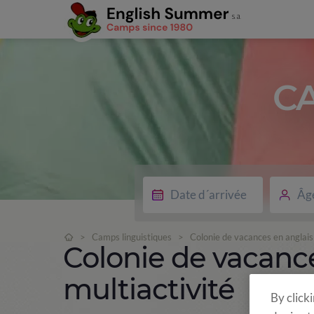
C
Âg
>
Camps linguistiques
>
Colonie de vacances en anglais 
Colonie de vacance
multiactivité
By click