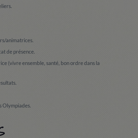
liers.
rs/animatrices.
cat de présence.
ce (vivre ensemble, santé, bon ordre dans la
sultats.
des Olympiades.
S