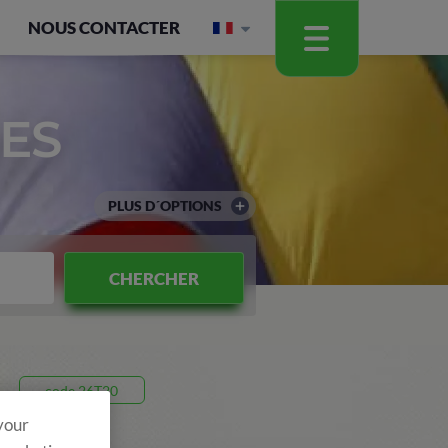
NOUS CONTACTER
ES
PLUS D´OPTIONS
CHERCHER
code 26T20
 your