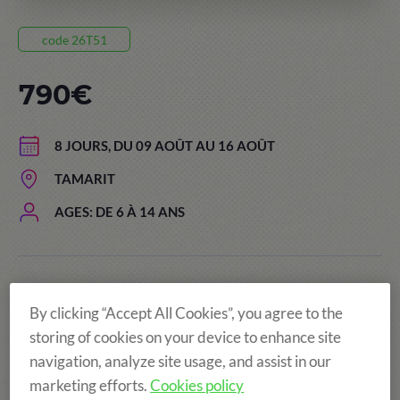
code 26T51
790€
8 JOURS, DU 09 AOÛT AU 16 AOÛT
TAMARIT
AGES: DE 6 À 14 ANS
Le prix de séjour comprend:
By clicking “Accept All Cookies”, you agree to the
storing of cookies on your device to enhance site
navigation, analyze site usage, and assist in our
marketing efforts.
Cookies policy