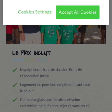
Cookies Settings
Accept All Cookies
LE PRIX INCLUT
Inscription et frais de dossier. Frais de
réservation inclus.
Logement en pension complète durant tout
le séjour.
Cours d’anglais aux horaires et selon
calendrier indiqué (hors séjours sans cours).