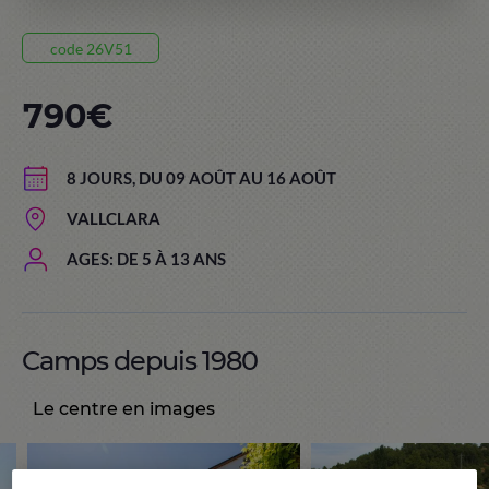
code 26V51
790€
8 JOURS, DU 09 AOÛT AU 16 AOÛT
VALLCLARA
AGES: DE 5 À 13 ANS
Camps depuis 1980
Le centre en images