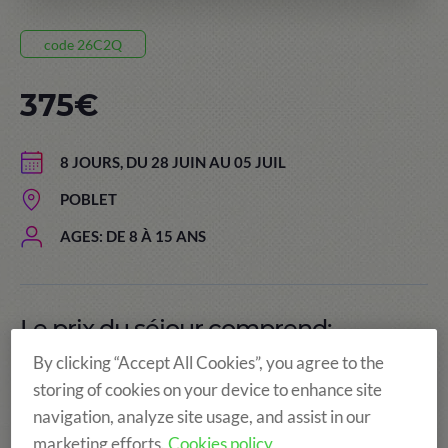
code 26C2Q
375€
8 JOURS, DU 28 JUIN AU 05 JUIL
POBLET
AGES: DE 8 À 15 ANS
Le prix du séjour comprend:
By clicking “Accept All Cookies”, you agree to the
storing of cookies on your device to enhance site
navigation, analyze site usage, and assist in our
marketing efforts.
Cookies policy