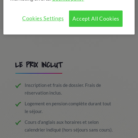
Cookies Settings
Accept All Cookies
LE PRIX INCLUT
Inscription et frais de dossier. Frais de
réservation inclus.
Logement en pension complète durant tout
le séjour.
Cours d’anglais aux horaires et selon
calendrier indiqué (hors séjours sans cours).