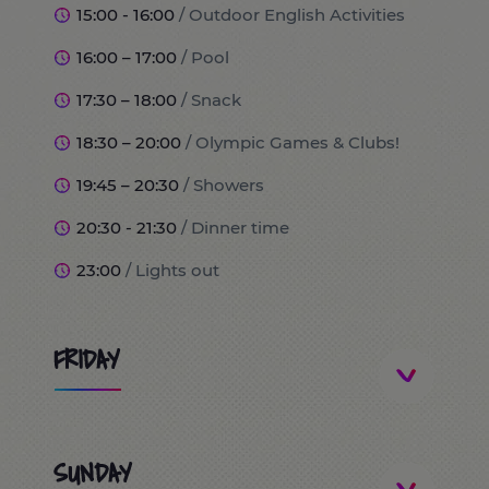
15:00 - 16:00
/ Outdoor English Activities
16:00 – 17:00
/ Pool
17:30 – 18:00
/ Snack
18:30 – 20:00
/ Olympic Games & Clubs!
19:45 – 20:30
/ Showers
20:30 - 21:30
/ Dinner time
23:00
/ Lights out
FRIDAY
8:00
/ Wake up and breakfast time!
SUNDAY
9:00
/ Port Aventura World