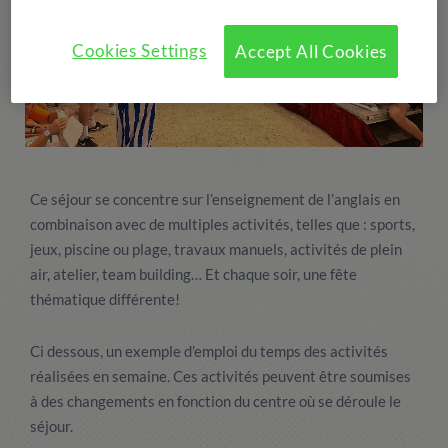
Cookies Settings
Accept All Cookies
Ce séjour se concentre sur l’enseignement de l’anglais en
combinaison avec de multiples activités, telles que : sports,
jeux, piscine ou plage, travaux manuels, activités de plein
air, atelier, team building… Et chaque soir, une fête
thématique différente!
Ci dessous, un exemple d’emploi du temps des activités
réalisées en semaine. Ces activités peuvent être soumises
à des changements en fonction du centre où se déroule le
séjour.