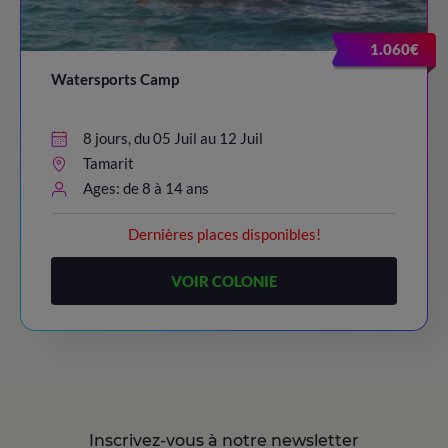
23:00
/ Lights out
21:45 - 22:45
/ Night Party!
1.060€
23:00
/ Lights out
Watersports Camp
8 jours, du 05 Juil au 12 Juil
Tamarit
Ages: de 8 à 14 ans
Dernières places disponibles!
VOIR COLONIE
Inscrivez-vous à notre newsletter