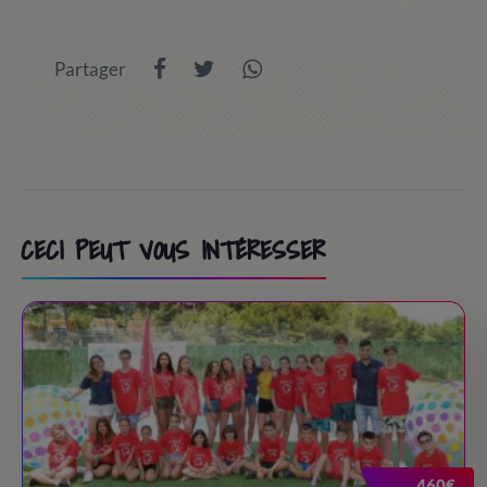
9:00
/ Transfert à PortAventura World (sortie
Partager
optionnelle)
10:00 - 13:30
/ Jour à Port Aventura / Costa Caribe /
FerrariLand.
13:30 - 14:45
/ Lunch time
CECI PEUT VOUS INTÉRESSER
15:00 - 18:30
/ Jour à Port Aventura / Costa Caribe /
FerrariLand.
18:30 - 19:30
/ Snack time
19:30 - 20:30
/ Back to the camp
20:30
/ Bye-bye!
460€