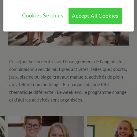
Cookies Settings
Accept All Cookies
Ce séjour se concentre sur l’enseignement de l’anglais en
combinaison avec de multiples activités, telles que : sports,
jeux, piscine ou plage, travaux manuels, activités de plein
air, atelier, team building… Et chaque soir, une fête
thématique différente ! Le week end, le programme change
et d’autres activités sont organisées.