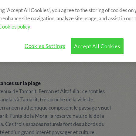
ing “Accept All Cookies”, you agree to the storing of cookies on
?
Programme
Activités Optionnelles
o enhance site navigation, analyze site usage, and assist in our
Cookies policy
Cookies Settings
Accept All Cookies
ances sur la plage
aux de Tamarit, Ferran et Altafulla : ce sont les
nglais à Tamarit, très proche de la ville de
iterranéen authentique composent le paysage visuel
arit-Punta de la Mora, la réserve naturelle de la
ra. Ces trois espaces naturels font des abords du
é et d'un grand intérêt paysager et culturel.