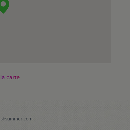
 la carte
ishsummer.com