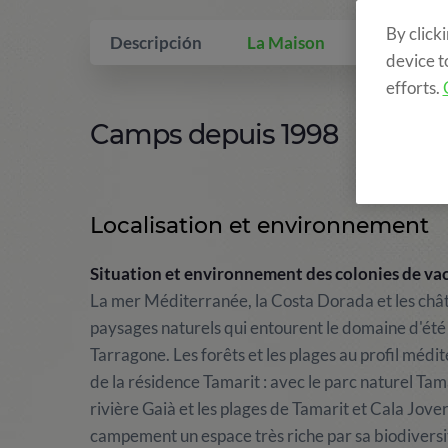
By click
Descripción
La Maison
Qui inclus
device t
efforts.
Camps depuis 1998
Localisation et environnement
Situation et environnement des colonies de vac
La mer Méditerranée, la Costa Dorada et les châte
paysages naturels qui entourent le domaine d'été a
Tarragone. Les forêts et les plages au profil méd
de la résidence Tamarit : avec le parc naturel Tam
rivière Gaià et les plages de Tamarit et Cala Jove
campement un espace très riche par sa biodiversit