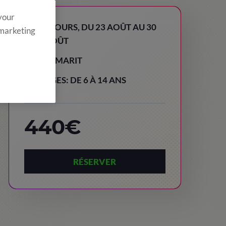
 your
8 JOURS, DU 23 AOÛT AU 30
 marketing
AOÛT
TAMARIT
AGES: DE 6 À 14 ANS
440€
RÉSERVER