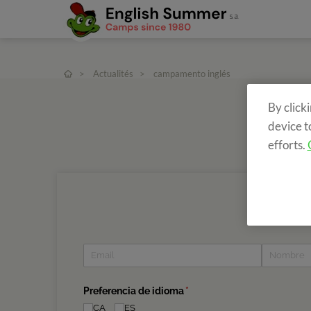
>
Actualités
>
campamento inglés
By click
device t
efforts.