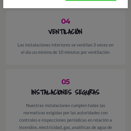
04
VENTILACIÓN
Las instalaciones interiores se ventilan 3 veces en
el día un mínimo de 10 minutos por ventilación.
05
INSTALACIONES SEGURAS
Nuestras instalaciones cumplen todas las
normativas exigidas por las autoridades con
controles e inspecciones periódicas en relación a
incendios, electricidad, gas, analíticas de agua de