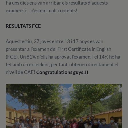
Fa uns dies ens van arribar els resultats d'aquests
examens i... n'estem molt contents!
RESULTATS FCE
Aquest estiu, 37 joves entre 13 i 17 anys es van
presentar a l'examen del First Certificate in English
(FCE). Un 81% d'ells ha aprovat l'examen, i el 14% ho ha
fet amb un excel·lent, per tant, obtenen directament el
nivell de CAE!
Congratulations guys!!!