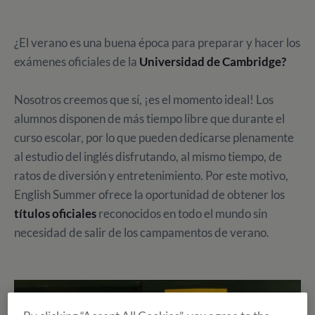
¿El verano es una buena época para preparar y hacer los
exámenes oficiales de la
Universidad de Cambridge?
Nosotros creemos que sí, ¡es el momento ideal! Los
alumnos disponen de más tiempo libre que durante el
curso escolar, por lo que pueden dedicarse plenamente
al estudio del inglés disfrutando, al mismo tiempo, de
ratos de diversión y entretenimiento. Por este motivo,
English Summer ofrece la oportunidad de obtener los
títulos oficiales
reconocidos en todo el mundo sin
necesidad de salir de los campamentos de verano.