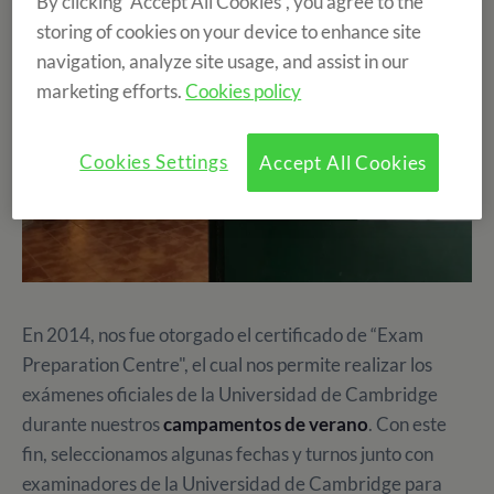
By clicking “Accept All Cookies”, you agree to the
storing of cookies on your device to enhance site
navigation, analyze site usage, and assist in our
marketing efforts.
Cookies policy
Cookies Settings
Accept All Cookies
En 2014, nos fue otorgado el certificado de “Exam
Preparation Centre", el cual nos permite
realizar los
exámenes oficiales de la Universidad de Cambridge
durante nuestros
campamentos de verano
. Con este
fin, seleccionamos algunas fechas y turnos junto con
examinadores de la Universidad de Cambridge para