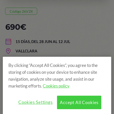
Código 26V2X
690€
15 DÍAS, DEL 28 JUN AL 12 JUL
VALLCLARA
EDAD: DE 5 A 13 AÑOS
By clicking “Accept All Cookies”, you agree to the
storing of cookies on your device to enhance site
navigation, analyze site usage, and assist in our
¡Más diversión!
marketing efforts.
Cookies policy
Cookies Settings
Accept All Cookies