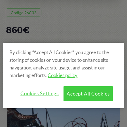
Código 26C32
860€
8 DÍAS, DEL 19 JUL AL 26 JUL
By clicking “Accept All Cookies”, you agree to the
POBLET
storing of cookies on your device to enhance site
navigation, analyze site usage, and assist in our
EDAD: DE 8 A 15 AÑOS
marketing efforts.
Cookies policy
¡Más diversión!
Cookies Settings
Accept All Cookies