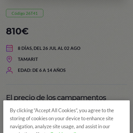
Código 26T41
810€
8 DÍAS, DEL 26 JUL AL 02 AGO
TAMARIT
EDAD: DE 6 A 14 AÑOS
El precio de los campamentos
incluye:
By clicking “Accept All Cookies”, you agree to the
storing of cookies on your device to enhance site
navigation, analyze site usage, and assist in our