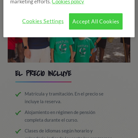
marketing efforts.
Cookies policy
Cookies Settings
Accept All Cookies
EL PRECIO INCLUYE
Matrícula y tramitación. En el precio se
incluye la reserva.
Alojamiento en régimen de pensión
completa durante el curso.
Clases de idiomas según horario y