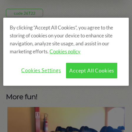
code 26T22
By clicking “Accept All Cookies”, you agree to the
910€
storing of cookies on your device to enhance site
navigation, analyze site usage, and assist in our
8 JOURS, DU 05 JUIL AU 12 JUIL
marketing efforts.
Cookies policy
TAMARIT
AGES: DE 6 À 14 ANS
Cookies Settings
Accept All Cookies
More fun!