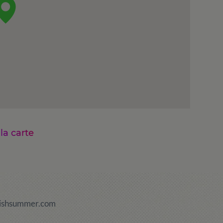
 la carte
ishsummer.com