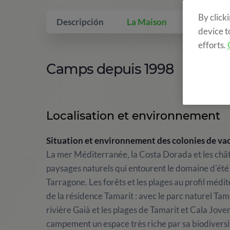
By click
Descripción
La Maison
Qui inclus
device t
efforts.
Camps depuis 1998
Localisation et environnement
Situation et environnement des colonies de vac
La mer Méditerranée, la Costa Dorada et les châte
paysages naturels qui entourent le domaine d'été a
Tarragone. Les forêts et les plages au profil méd
de la résidence Tamarit : avec le parc naturel Tam
rivière Gaià et les plages de Tamarit et Cala Jove
campement un espace très riche par sa biodiversit