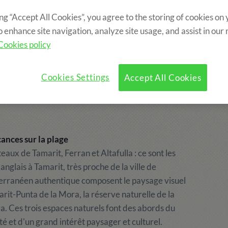
ing “Accept All Cookies”, you agree to the storing of cookies on
?
Programme
Activités Optionnelles
o enhance site navigation, analyze site usage, and assist in our
Cookies policy
Cookies Settings
Accept All Cookies
ances sur la plage
aux de Tamarit, Ferran et Altafulla : ce sont les
nglais à Tamarit, très proche de la ville de
iterranéen authentique composent le paysage visuel
arit-Punta de la Mora, la réserve naturelle de la
ra. Ces trois espaces naturels font des abords du
é et d'un grand intérêt paysager et culturel.