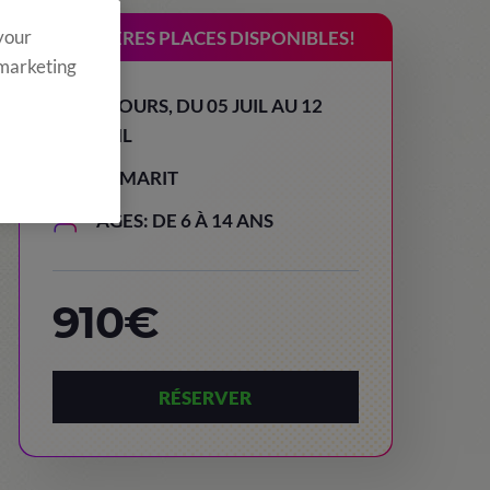
 your
DERNIÈRES PLACES DISPONIBLES!
 marketing
8 JOURS, DU 05 JUIL AU 12
JUIL
TAMARIT
AGES: DE 6 À 14 ANS
910€
RÉSERVER