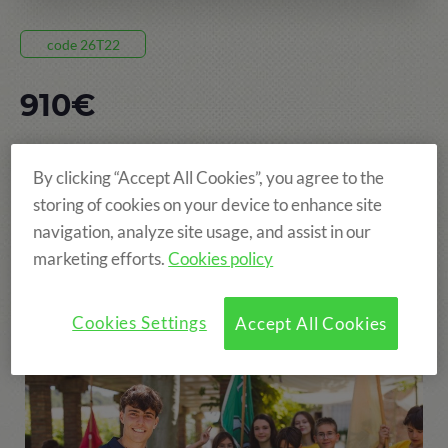
code 26T22
910€
8 JOURS, DU 05 JUIL AU 12 JUIL
By clicking “Accept All Cookies”, you agree to the
TAMARIT
storing of cookies on your device to enhance site
navigation, analyze site usage, and assist in our
AGES: DE 6 À 14 ANS
marketing efforts.
Cookies policy
Cookies Settings
Accept All Cookies
Le prix de séjour comprend: